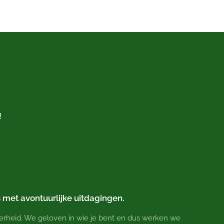
!
s met avontuurlijke uitdagingen.
kerheid. We geloven in wie je bent en dus werken we