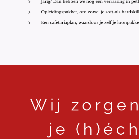
Jarig? Dan hebben we nog een verrassing in pet
Opleidingspakket, om zowel je soft-als hardskil
Een cafetariaplan, waardoor je zelf je loonpakke
Wij zorgen
je (h)éch