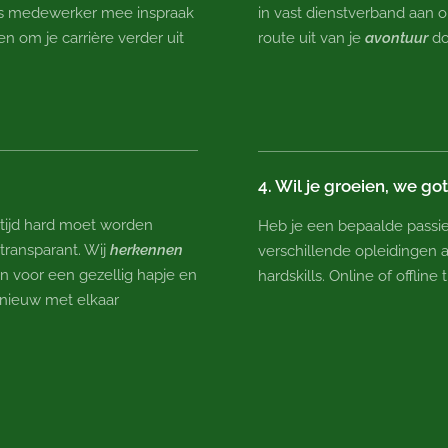
ls medewerker mee inspraak
in vast dienstverband aan 
den om je carrière verder uit
route uit van je
avontuur
do
4. Wil je groeien, we go
ltijd hard moet worden
Heb je een bepaalde passie 
 transparant. Wij
herkennen
verschillende opleidingen a
n voor een gezellig hapje en
hardskills. Online of offlin
pnieuw met elkaar