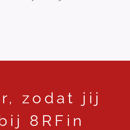
, zodat jij
 bij 8RFin