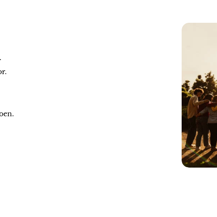
.
r.
oen.