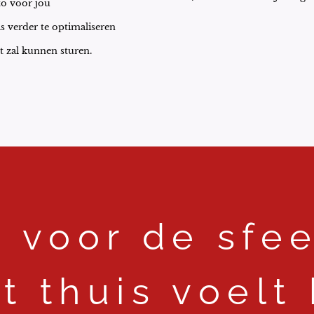
to voor jou
ls verder te optimaliseren
t zal kunnen sturen.
 voor de sfeer
t thuis voelt