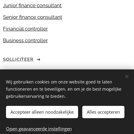
Junior finance consultant
Senior finance consultant
Financial controller
Business controller
SOLLICITEER
Wij gebruiken cookies om onze website goed te laten
functioneren en te beveiligen, en om je de best mogelijke
2024 © |
8RFin BV
gebruikerservaring te bieden.
BTW BE1014.435.007
More than just consultancy ~ We care & share
Accepteer alleen noodzakelijke
Alles accepteren
Privacy policy
Cookies
Open geavanceerde instellingen